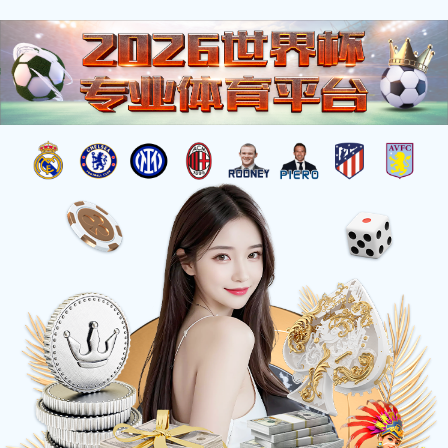
立即注册
乐鱼网页版登录入口
带您畅享
全球体育盛事
专业平台，数据精准，
高清直播
覆盖热门体育项
目。
聚焦足球、篮球、电竞等赛事，
每日内容实时更
新
。
极速访问
下载APP